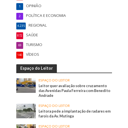
OPINIÃO
1
POLÍTICA E ECONOMIA
2
REGIONAL
4.235
SAÚDE
872
TURISMO
69
VÍDEOS
140
Espaço do Leitor
ESPAÇO DO LEITOR
Leitor quer avaliação sobre cruzamento
das Avenidas Paula Ferreira com Benedito
Andrade
ESPAÇO DO LEITOR
Leitora pede a implantação de radares em
farois da Av. Mutinga
ESPAÇO DO LEITOR