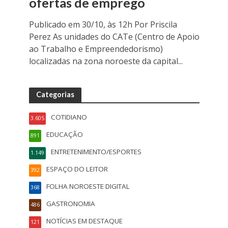
ofertas de emprego
Publicado em 30/10, às 12h Por Priscila
Perez As unidades do CATe (Centro de Apoio
ao Trabalho e Empreendedorismo)
localizadas na zona noroeste da capital...
Categorias
COTIDIANO
3.605
EDUCAÇÃO
891
ENTRETENIMENTO/ESPORTES
1.149
ESPAÇO DO LEITOR
392
FOLHA NOROESTE DIGITAL
368
GASTRONOMIA
486
NOTÍCIAS EM DESTAQUE
121