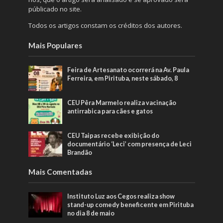
públicado no site.
Todos os artigos constam os créditos dos autores.
Mais Populares
Feira de Artesanato ocorrerá na Av. Paula
Ferreira, em Pirituba, neste sábado, 8
CEU Pêra Marmelo realiza vacinação
antirrabica para cães e gatos
CEU Taipas recebe exibição do
documentário ‘Leci’ com presença de Leci
Brandão
Mais Comentadas
Instituto Luz aos Cegos realiza show
stand-up comedy beneficente em Pirituba
no dia 8 de maio