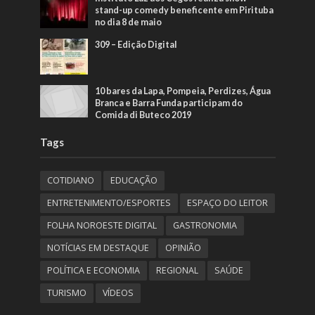
stand-up comedy beneficente em Pirituba
no dia 8 de maio
309 – Edição Digital
10 bares da Lapa, Pompeia, Perdizes, Água
Branca e Barra Funda participam do
Comida di Buteco 2019
Tags
COTIDIANO
EDUCAÇÃO
ENTRETENIMENTO/ESPORTES
ESPAÇO DO LEITOR
FOLHA NOROESTE DIGITAL
GASTRONOMIA
NOTÍCIAS EM DESTAQUE
OPINIÃO
POLÍTICA E ECONOMIA
REGIONAL
SAÚDE
TURISMO
VÍDEOS