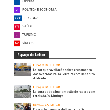
OPINIÃO
1
POLÍTICA E ECONOMIA
2
REGIONAL
4.237
SAÚDE
872
TURISMO
69
VÍDEOS
140
Espaço do Leitor
ESPAÇO DO LEITOR
Leitor quer avaliação sobre cruzamento
das Avenidas Paula Ferreira com Benedito
Andrade
ESPAÇO DO LEITOR
Leitora pede a implantação de radares em
farois da Av. Mutinga
ESPAÇO DO LEITOR
Descarte irregular de lixo na rua Dr.