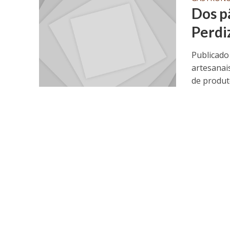
Dos p
Perdi
Publicado
artesanais
de produto