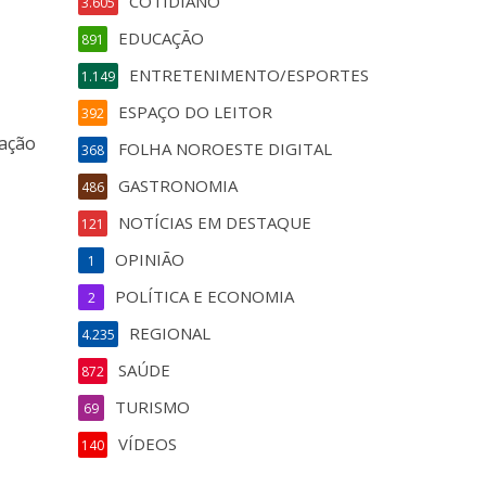
COTIDIANO
3.605
EDUCAÇÃO
891
ENTRETENIMENTO/ESPORTES
1.149
ESPAÇO DO LEITOR
392
zação
FOLHA NOROESTE DIGITAL
368
GASTRONOMIA
486
NOTÍCIAS EM DESTAQUE
121
OPINIÃO
1
POLÍTICA E ECONOMIA
2
REGIONAL
4.235
SAÚDE
872
TURISMO
69
VÍDEOS
140