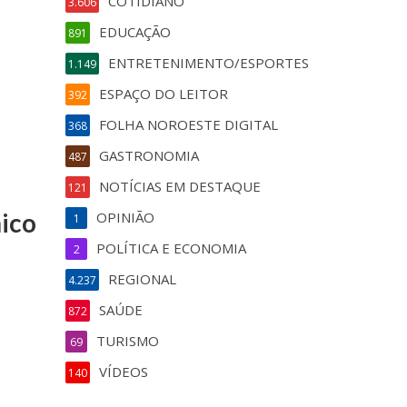
COTIDIANO
3.606
EDUCAÇÃO
891
ENTRETENIMENTO/ESPORTES
1.149
ESPAÇO DO LEITOR
392
FOLHA NOROESTE DIGITAL
368
GASTRONOMIA
487
NOTÍCIAS EM DESTAQUE
121
nico
OPINIÃO
1
POLÍTICA E ECONOMIA
2
REGIONAL
4.237
SAÚDE
872
TURISMO
69
VÍDEOS
140