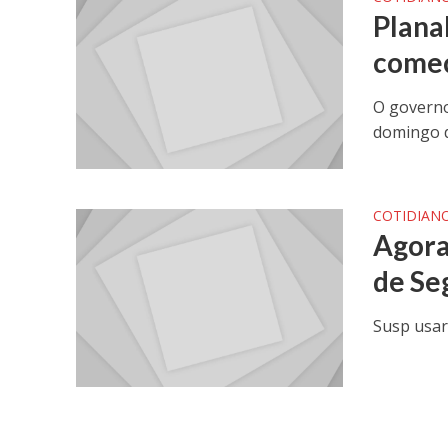
Plana
começ
O governo
domingo d
COTIDIAN
Agora
de Se
Susp usar