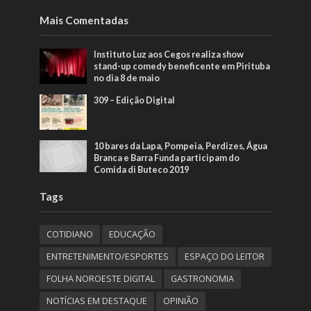
Mais Comentadas
Instituto Luz aos Cegos realiza show
stand-up comedy beneficente em Pirituba
no dia 8 de maio
309 – Edição Digital
10 bares da Lapa, Pompeia, Perdizes, Água
Branca e Barra Funda participam do
Comida di Buteco 2019
Tags
COTIDIANO
EDUCAÇÃO
ENTRETENIMENTO/ESPORTES
ESPAÇO DO LEITOR
FOLHA NOROESTE DIGITAL
GASTRONOMIA
NOTÍCIAS EM DESTAQUE
OPINIÃO