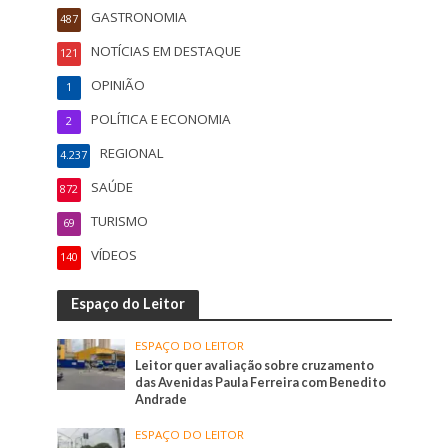
GASTRONOMIA
487
NOTÍCIAS EM DESTAQUE
121
OPINIÃO
1
POLÍTICA E ECONOMIA
2
REGIONAL
4.237
SAÚDE
872
TURISMO
69
VÍDEOS
140
Espaço do Leitor
ESPAÇO DO LEITOR
Leitor quer avaliação sobre cruzamento
das Avenidas Paula Ferreira com Benedito
Andrade
ESPAÇO DO LEITOR