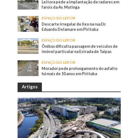
Leitora pede a implantação de radares em
farois da Av. Mutinga
ESPAÇO DO LEITOR
Descarte irregular de lixo na rua Dr.
Eduardo Delamare em Pirituba
ESPAÇO DO LEITOR
Ônibus dificulta passagem de veículos de
imóvel particular na Estrada de Taipas
ESPAÇO DO LEITOR
Morador pede prolongamento do asfalto
há mais de 10 anos em Pirituba
Artigos