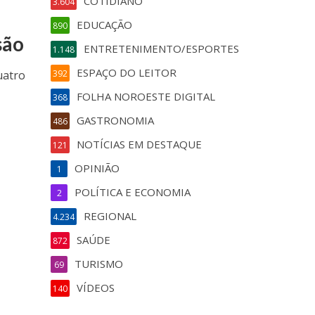
COTIDIANO
3.604
EDUCAÇÃO
890
são
ENTRETENIMENTO/ESPORTES
1.148
ESPAÇO DO LEITOR
uatro
392
FOLHA NOROESTE DIGITAL
368
GASTRONOMIA
486
NOTÍCIAS EM DESTAQUE
121
OPINIÃO
1
POLÍTICA E ECONOMIA
2
REGIONAL
4.234
SAÚDE
872
TURISMO
69
VÍDEOS
140