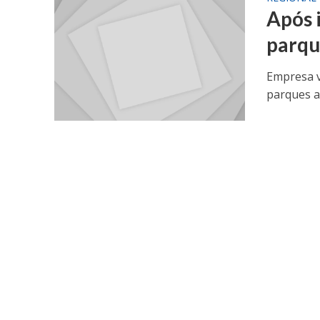
Após 
parqu
Empresa v
parques a