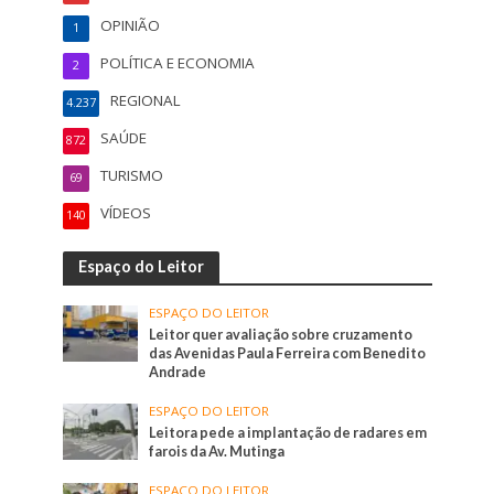
OPINIÃO
1
POLÍTICA E ECONOMIA
2
REGIONAL
4.237
SAÚDE
872
TURISMO
69
VÍDEOS
140
Espaço do Leitor
ESPAÇO DO LEITOR
Leitor quer avaliação sobre cruzamento
das Avenidas Paula Ferreira com Benedito
Andrade
ESPAÇO DO LEITOR
Leitora pede a implantação de radares em
farois da Av. Mutinga
ESPAÇO DO LEITOR