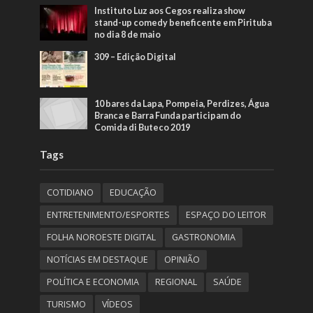
Instituto Luz aos Cegos realiza show
stand-up comedy beneficente em Pirituba
no dia 8 de maio
309 – Edição Digital
10 bares da Lapa, Pompeia, Perdizes, Água
Branca e Barra Funda participam do
Comida di Buteco 2019
Tags
COTIDIANO
EDUCAÇÃO
ENTRETENIMENTO/ESPORTES
ESPAÇO DO LEITOR
FOLHA NOROESTE DIGITAL
GASTRONOMIA
NOTÍCIAS EM DESTAQUE
OPINIÃO
POLÍTICA E ECONOMIA
REGIONAL
SAÚDE
TURISMO
VÍDEOS