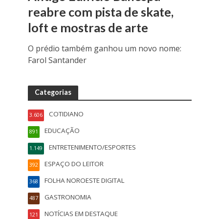
reabre com pista de skate,
loft e mostras de arte
O prédio também ganhou um novo nome:
Farol Santander
Categorias
COTIDIANO
3.606
EDUCAÇÃO
891
ENTRETENIMENTO/ESPORTES
1.149
ESPAÇO DO LEITOR
392
FOLHA NOROESTE DIGITAL
368
GASTRONOMIA
487
NOTÍCIAS EM DESTAQUE
121