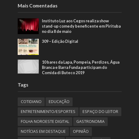
Mais Comentadas
Instituto Luz aos Cegos realiza show
stand-up comedy beneficente em Pirituba
no dia 8 de maio
309 – Edição Digital
10 bares da Lapa, Pompeia, Perdizes, Água
Branca e Barra Funda participam do
Comida di Buteco 2019
Tags
COTIDIANO
EDUCAÇÃO
ENTRETENIMENTO/ESPORTES
ESPAÇO DO LEITOR
FOLHA NOROESTE DIGITAL
GASTRONOMIA
NOTÍCIAS EM DESTAQUE
OPINIÃO