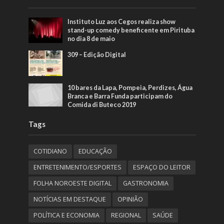
Instituto Luz aos Cegos realiza show
stand-up comedy beneficente em Pirituba
no dia 8 de maio
309 – Edição Digital
10 bares da Lapa, Pompeia, Perdizes, Água
Branca e Barra Funda participam do
Comida di Buteco 2019
Tags
COTIDIANO
EDUCAÇÃO
ENTRETENIMENTO/ESPORTES
ESPAÇO DO LEITOR
FOLHA NOROESTE DIGITAL
GASTRONOMIA
NOTÍCIAS EM DESTAQUE
OPINIÃO
POLÍTICA E ECONOMIA
REGIONAL
SAÚDE