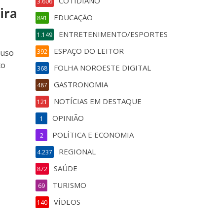
COTIDIANO
3.606
ira
EDUCAÇÃO
891
ENTRETENIMENTO/ESPORTES
1.149
ESPAÇO DO LEITOR
 uso
392
to
FOLHA NOROESTE DIGITAL
368
GASTRONOMIA
487
NOTÍCIAS EM DESTAQUE
121
OPINIÃO
1
POLÍTICA E ECONOMIA
2
REGIONAL
4.237
SAÚDE
872
TURISMO
69
VÍDEOS
140