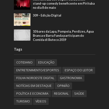
stand-up comedy beneficente em Pirituba
no dia 8 de maio
309 – Edição Digital
10 bares da Lapa, Pompeia, Perdizes, Água
Branca e Barra Funda participam do
Comida di Buteco 2019
Tags
COTIDIANO
EDUCAÇÃO
ENTRETENIMENTO/ESPORTES
ESPAÇO DO LEITOR
FOLHA NOROESTE DIGITAL
GASTRONOMIA
NOTÍCIAS EM DESTAQUE
OPINIÃO
POLÍTICA E ECONOMIA
REGIONAL
SAÚDE
TURISMO
VÍDEOS