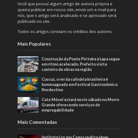
Você que possuí algum artigo de autoria própria e
queira publicar em nosso site, envie um e-mail para
nós, que o artigo será analisado e se aprovado será
públicado no site.
Todos os artigos constam os créditos dos autores.
Mais Populares
Construção da Ponte Pirituba à Lapa segue
em ritmo acelerado. Prefeito visita
canteiro de obras na região
Cuscuz, o rei da culinária brasileira é
homenageado em Festival Gastronômico
Nordestino
Cate Móvel estará neste sábado no Morro
Grande oferecendo serviços de
empregabilidade
Mais Comentadas
Instituto Luz aos Cegos realiza show