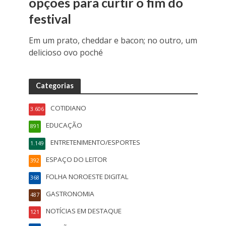
opções para curtir o fim do
festival
Em um prato, cheddar e bacon; no outro, um
delicioso ovo poché
Categorias
COTIDIANO
3.606
EDUCAÇÃO
891
ENTRETENIMENTO/ESPORTES
1.149
ESPAÇO DO LEITOR
392
FOLHA NOROESTE DIGITAL
368
GASTRONOMIA
487
NOTÍCIAS EM DESTAQUE
121