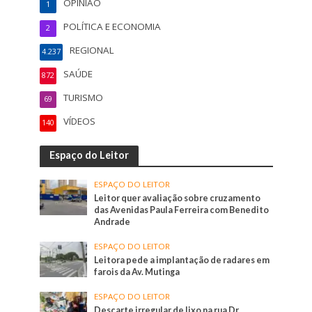
OPINIÃO
1
POLÍTICA E ECONOMIA
2
REGIONAL
4.237
SAÚDE
872
TURISMO
69
VÍDEOS
140
Espaço do Leitor
ESPAÇO DO LEITOR
Leitor quer avaliação sobre cruzamento
das Avenidas Paula Ferreira com Benedito
Andrade
ESPAÇO DO LEITOR
Leitora pede a implantação de radares em
farois da Av. Mutinga
ESPAÇO DO LEITOR
Descarte irregular de lixo na rua Dr.