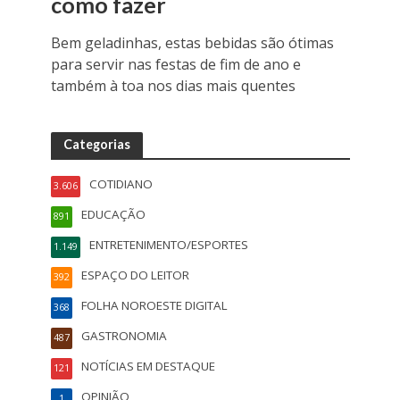
como fazer
Bem geladinhas, estas bebidas são ótimas
para servir nas festas de fim de ano e
também à toa nos dias mais quentes
Categorias
COTIDIANO
3.606
EDUCAÇÃO
891
ENTRETENIMENTO/ESPORTES
1.149
ESPAÇO DO LEITOR
392
FOLHA NOROESTE DIGITAL
368
GASTRONOMIA
487
NOTÍCIAS EM DESTAQUE
121
OPINIÃO
1