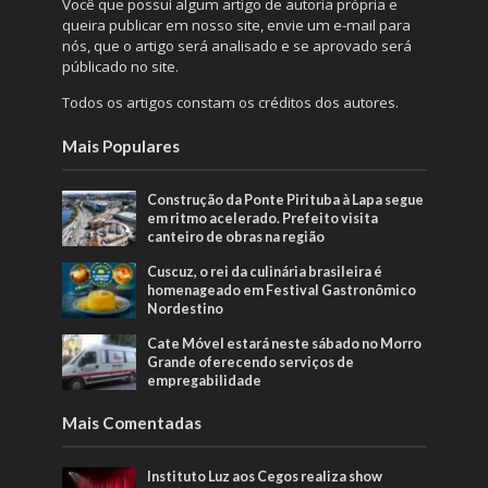
Você que possuí algum artigo de autoria própria e
queira publicar em nosso site, envie um e-mail para
nós, que o artigo será analisado e se aprovado será
públicado no site.
Todos os artigos constam os créditos dos autores.
Mais Populares
Construção da Ponte Pirituba à Lapa segue
em ritmo acelerado. Prefeito visita
canteiro de obras na região
Cuscuz, o rei da culinária brasileira é
homenageado em Festival Gastronômico
Nordestino
Cate Móvel estará neste sábado no Morro
Grande oferecendo serviços de
empregabilidade
Mais Comentadas
Instituto Luz aos Cegos realiza show