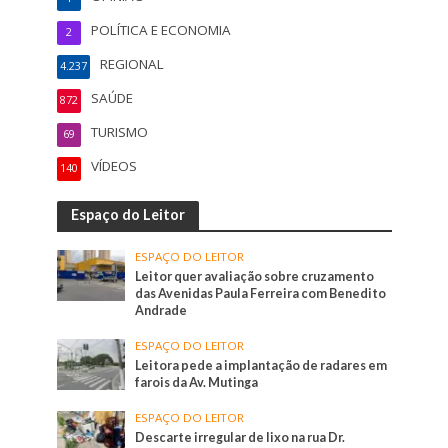
POLÍTICA E ECONOMIA
2
REGIONAL
4.237
SAÚDE
872
TURISMO
69
VÍDEOS
140
Espaço do Leitor
ESPAÇO DO LEITOR
Leitor quer avaliação sobre cruzamento
das Avenidas Paula Ferreira com Benedito
Andrade
ESPAÇO DO LEITOR
Leitora pede a implantação de radares em
farois da Av. Mutinga
ESPAÇO DO LEITOR
Descarte irregular de lixo na rua Dr.