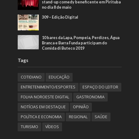
stand-up comedy beneficente em Pirituba
no dia 8 de maio
309 – Edição Digital
10 bares da Lapa, Pompeia, Perdizes, Água
Branca e Barra Funda participam do
Comida di Buteco 2019
Tags
COTIDIANO
EDUCAÇÃO
ENTRETENIMENTO/ESPORTES
ESPAÇO DO LEITOR
FOLHA NOROESTE DIGITAL
GASTRONOMIA
NOTÍCIAS EM DESTAQUE
OPINIÃO
POLÍTICA E ECONOMIA
REGIONAL
SAÚDE
TURISMO
VÍDEOS