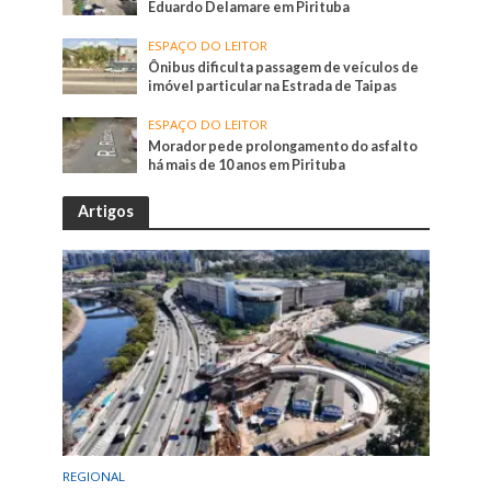
Eduardo Delamare em Pirituba
ESPAÇO DO LEITOR
Ônibus dificulta passagem de veículos de
imóvel particular na Estrada de Taipas
ESPAÇO DO LEITOR
Morador pede prolongamento do asfalto
há mais de 10 anos em Pirituba
Artigos
REGIONAL