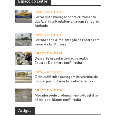
Espaço do Leitor
ESPAÇO DO LEITOR
Leitor quer avaliação sobre cruzamento
das Avenidas Paula Ferreira com Benedito
Andrade
ESPAÇO DO LEITOR
Leitora pede a implantação de radares em
farois da Av. Mutinga
ESPAÇO DO LEITOR
Descarte irregular de lixo na rua Dr.
Eduardo Delamare em Pirituba
ESPAÇO DO LEITOR
Ônibus dificulta passagem de veículos de
imóvel particular na Estrada de Taipas
ESPAÇO DO LEITOR
Morador pede prolongamento do asfalto
há mais de 10 anos em Pirituba
Artigos