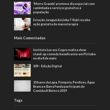
‘Morro Grande’ promove dia especial com
caminhada e serviços gratuitos à
população
Estação Jaraguá da Linha 7-Rubi recebe
ação gratuita de massoterapia
Mais Comentadas
Instituto Luz aos Cegos realiza show
stand-up comedy beneficente em Pirituba
no dia 8 de maio
309 – Edição Digital
10 bares da Lapa, Pompeia, Perdizes, Água
Branca e Barra Funda participam do
Comida di Buteco 2019
Tags