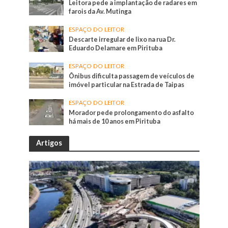
Leitora pede a implantação de radares em
farois da Av. Mutinga
ESPAÇO DO LEITOR
Descarte irregular de lixo na rua Dr.
Eduardo Delamare em Pirituba
ESPAÇO DO LEITOR
Ônibus dificulta passagem de veículos de
imóvel particular na Estrada de Taipas
ESPAÇO DO LEITOR
Morador pede prolongamento do asfalto
há mais de 10 anos em Pirituba
Artigos