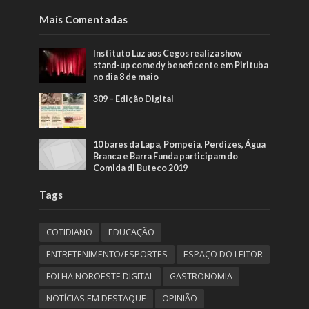
Mais Comentadas
Instituto Luz aos Cegos realiza show
stand-up comedy beneficente em Pirituba
no dia 8 de maio
309 – Edição Digital
10 bares da Lapa, Pompeia, Perdizes, Água
Branca e Barra Funda participam do
Comida di Buteco 2019
Tags
COTIDIANO
EDUCAÇÃO
ENTRETENIMENTO/ESPORTES
ESPAÇO DO LEITOR
FOLHA NOROESTE DIGITAL
GASTRONOMIA
NOTÍCIAS EM DESTAQUE
OPINIÃO