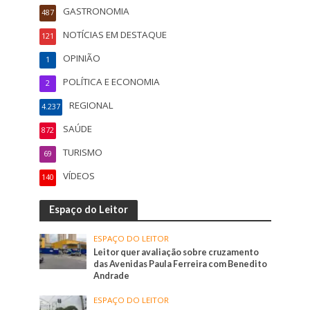
GASTRONOMIA
487
NOTÍCIAS EM DESTAQUE
121
OPINIÃO
1
POLÍTICA E ECONOMIA
2
REGIONAL
4.237
SAÚDE
872
TURISMO
69
VÍDEOS
140
Espaço do Leitor
ESPAÇO DO LEITOR
Leitor quer avaliação sobre cruzamento
das Avenidas Paula Ferreira com Benedito
Andrade
ESPAÇO DO LEITOR