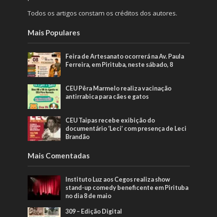
Todos os artigos constam os créditos dos autores.
Mais Populares
Feira de Artesanato ocorrerá na Av. Paula
Ferreira, em Pirituba, neste sábado, 8
CEU Pêra Marmelo realiza vacinação
antirrabica para cães e gatos
CEU Taipas recebe exibição do
documentário ‘Leci’ com presença de Leci
Brandão
Mais Comentadas
Instituto Luz aos Cegos realiza show
stand-up comedy beneficente em Pirituba
no dia 8 de maio
309 – Edição Digital