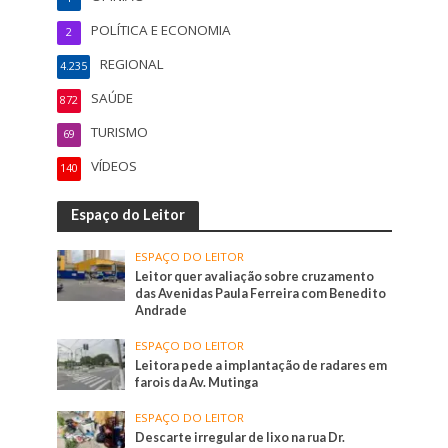
POLÍTICA E ECONOMIA
2
REGIONAL
4.235
SAÚDE
872
TURISMO
69
VÍDEOS
140
Espaço do Leitor
ESPAÇO DO LEITOR
Leitor quer avaliação sobre cruzamento
das Avenidas Paula Ferreira com Benedito
Andrade
ESPAÇO DO LEITOR
Leitora pede a implantação de radares em
farois da Av. Mutinga
ESPAÇO DO LEITOR
Descarte irregular de lixo na rua Dr.