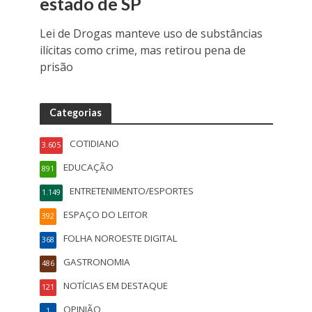
estado de SP
Lei de Drogas manteve uso de substâncias
ilícitas como crime, mas retirou pena de
prisão
Categorias
COTIDIANO
3.605
EDUCAÇÃO
891
ENTRETENIMENTO/ESPORTES
1.149
ESPAÇO DO LEITOR
392
FOLHA NOROESTE DIGITAL
368
GASTRONOMIA
486
NOTÍCIAS EM DESTAQUE
121
OPINIÃO
1