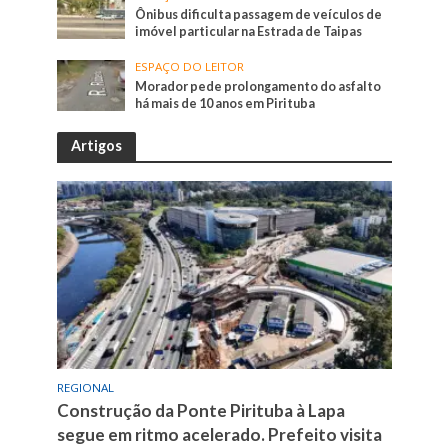
Ônibus dificulta passagem de veículos de
imóvel particular na Estrada de Taipas
ESPAÇO DO LEITOR
Morador pede prolongamento do asfalto
há mais de 10 anos em Pirituba
Artigos
REGIONAL
Construção da Ponte Pirituba à Lapa
segue em ritmo acelerado. Prefeito visita