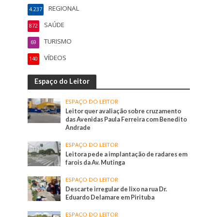
REGIONAL
4.237
SAÚDE
872
TURISMO
69
VÍDEOS
140
Espaço do Leitor
ESPAÇO DO LEITOR
Leitor quer avaliação sobre cruzamento
das Avenidas Paula Ferreira com Benedito
Andrade
ESPAÇO DO LEITOR
Leitora pede a implantação de radares em
farois da Av. Mutinga
ESPAÇO DO LEITOR
Descarte irregular de lixo na rua Dr.
Eduardo Delamare em Pirituba
ESPAÇO DO LEITOR