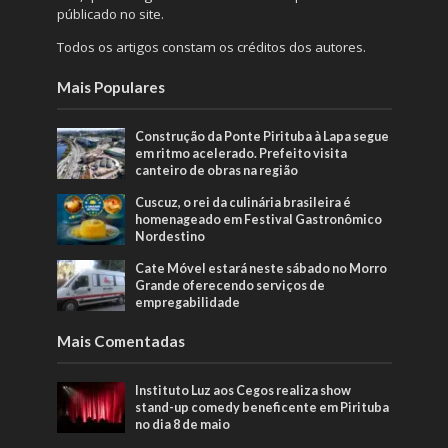
públicado no site.
Todos os artigos constam os créditos dos autores.
Mais Populares
Construção da Ponte Pirituba à Lapa segue
em ritmo acelerado. Prefeito visita
canteiro de obras na região
Cuscuz, o rei da culinária brasileira é
homenageado em Festival Gastronômico
Nordestino
Cate Móvel estará neste sábado no Morro
Grande oferecendo serviços de
empregabilidade
Mais Comentadas
Instituto Luz aos Cegos realiza show
stand-up comedy beneficente em Pirituba
no dia 8 de maio