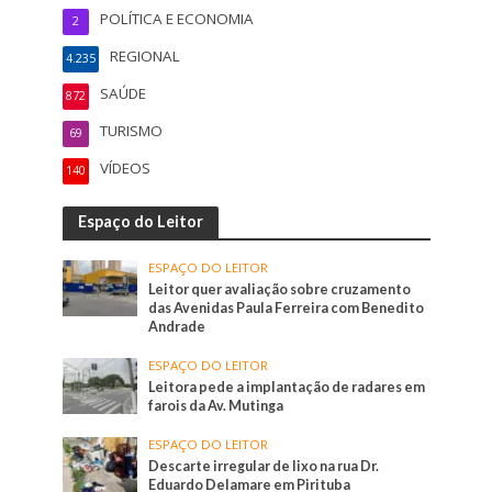
POLÍTICA E ECONOMIA
2
REGIONAL
4.235
SAÚDE
872
TURISMO
69
VÍDEOS
140
Espaço do Leitor
ESPAÇO DO LEITOR
Leitor quer avaliação sobre cruzamento
das Avenidas Paula Ferreira com Benedito
Andrade
ESPAÇO DO LEITOR
Leitora pede a implantação de radares em
farois da Av. Mutinga
ESPAÇO DO LEITOR
Descarte irregular de lixo na rua Dr.
Eduardo Delamare em Pirituba