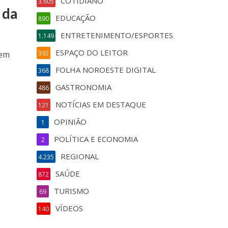
COTIDIANO
3.605
 da
EDUCAÇÃO
890
ENTRETENIMENTO/ESPORTES
1.149
ESPAÇO DO LEITOR
dem
392
FOLHA NOROESTE DIGITAL
368
GASTRONOMIA
486
NOTÍCIAS EM DESTAQUE
121
OPINIÃO
1
POLÍTICA E ECONOMIA
2
REGIONAL
4.235
SAÚDE
872
TURISMO
69
VÍDEOS
140