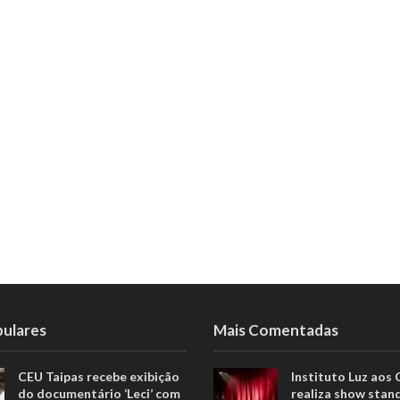
pulares
Mais Comentadas
CEU Taipas recebe exibição
Instituto Luz aos
do documentário ‘Leci’ com
realiza show stan