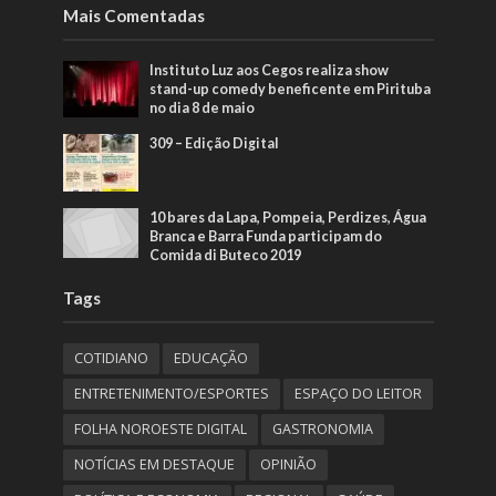
Mais Comentadas
Instituto Luz aos Cegos realiza show
stand-up comedy beneficente em Pirituba
no dia 8 de maio
309 – Edição Digital
10 bares da Lapa, Pompeia, Perdizes, Água
Branca e Barra Funda participam do
Comida di Buteco 2019
Tags
COTIDIANO
EDUCAÇÃO
ENTRETENIMENTO/ESPORTES
ESPAÇO DO LEITOR
FOLHA NOROESTE DIGITAL
GASTRONOMIA
NOTÍCIAS EM DESTAQUE
OPINIÃO