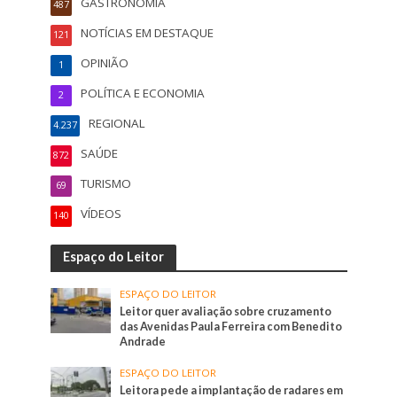
GASTRONOMIA
487
NOTÍCIAS EM DESTAQUE
121
OPINIÃO
1
POLÍTICA E ECONOMIA
2
REGIONAL
4.237
SAÚDE
872
TURISMO
69
VÍDEOS
140
Espaço do Leitor
ESPAÇO DO LEITOR
Leitor quer avaliação sobre cruzamento
das Avenidas Paula Ferreira com Benedito
Andrade
ESPAÇO DO LEITOR
Leitora pede a implantação de radares em