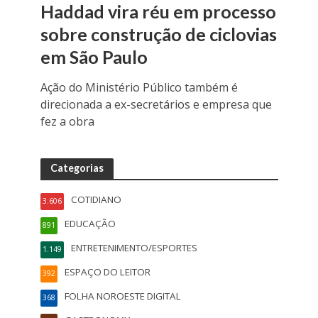
Haddad vira réu em processo
sobre construção de ciclovias
em São Paulo
Ação do Ministério Público também é
direcionada a ex-secretários e empresa que
fez a obra
Categorias
COTIDIANO
3.606
EDUCAÇÃO
891
ENTRETENIMENTO/ESPORTES
1.149
ESPAÇO DO LEITOR
392
FOLHA NOROESTE DIGITAL
368