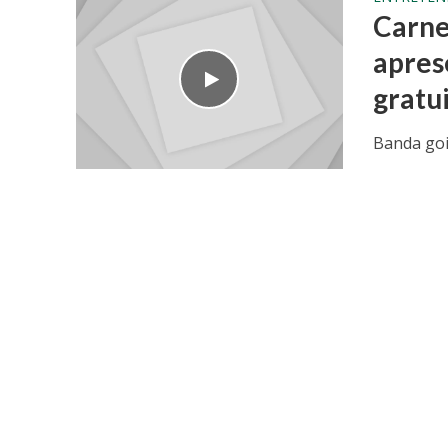
Carne
apres
gratu
Banda goi