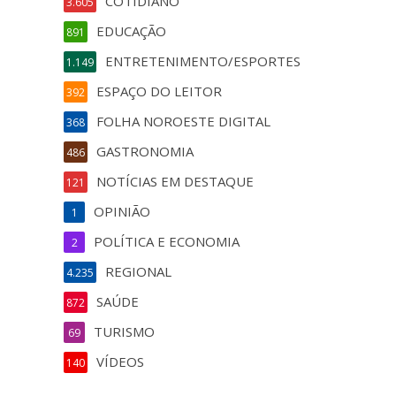
COTIDIANO
3.605
EDUCAÇÃO
891
ENTRETENIMENTO/ESPORTES
1.149
ESPAÇO DO LEITOR
392
FOLHA NOROESTE DIGITAL
368
)
GASTRONOMIA
486
NOTÍCIAS EM DESTAQUE
121
OPINIÃO
1
POLÍTICA E ECONOMIA
2
REGIONAL
4.235
SAÚDE
872
TURISMO
69
VÍDEOS
140