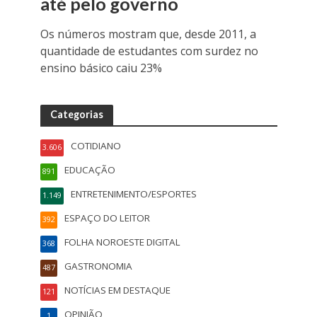
até pelo governo
Os números mostram que, desde 2011, a
quantidade de estudantes com surdez no
ensino básico caiu 23%
Categorias
COTIDIANO
3.606
EDUCAÇÃO
891
ENTRETENIMENTO/ESPORTES
1.149
ESPAÇO DO LEITOR
392
FOLHA NOROESTE DIGITAL
368
GASTRONOMIA
487
NOTÍCIAS EM DESTAQUE
121
OPINIÃO
1