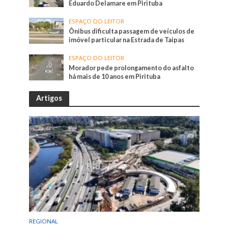
Eduardo Delamare em Pirituba
ESPAÇO DO LEITOR
Ônibus dificulta passagem de veículos de
imóvel particular na Estrada de Taipas
ESPAÇO DO LEITOR
Morador pede prolongamento do asfalto
há mais de 10 anos em Pirituba
Artigos
REGIONAL