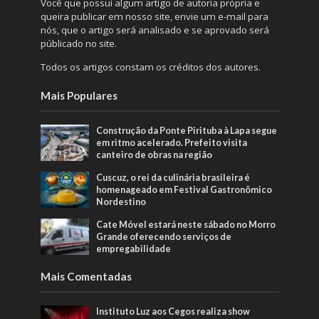
Você que possuí algum artigo de autoria própria e
queira publicar em nosso site, envie um e-mail para
nós, que o artigo será analisado e se aprovado será
públicado no site.
Todos os artigos constam os créditos dos autores.
Mais Populares
Construção da Ponte Pirituba à Lapa segue
em ritmo acelerado. Prefeito visita
canteiro de obras na região
Cuscuz, o rei da culinária brasileira é
homenageado em Festival Gastronômico
Nordestino
Cate Móvel estará neste sábado no Morro
Grande oferecendo serviços de
empregabilidade
Mais Comentadas
Instituto Luz aos Cegos realiza show