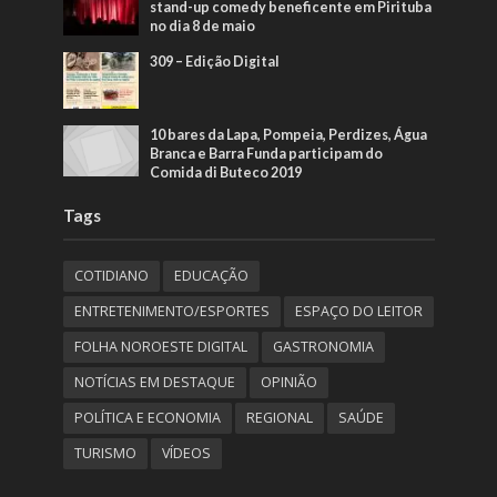
stand-up comedy beneficente em Pirituba
no dia 8 de maio
309 – Edição Digital
10 bares da Lapa, Pompeia, Perdizes, Água
Branca e Barra Funda participam do
Comida di Buteco 2019
Tags
COTIDIANO
EDUCAÇÃO
ENTRETENIMENTO/ESPORTES
ESPAÇO DO LEITOR
FOLHA NOROESTE DIGITAL
GASTRONOMIA
NOTÍCIAS EM DESTAQUE
OPINIÃO
POLÍTICA E ECONOMIA
REGIONAL
SAÚDE
TURISMO
VÍDEOS