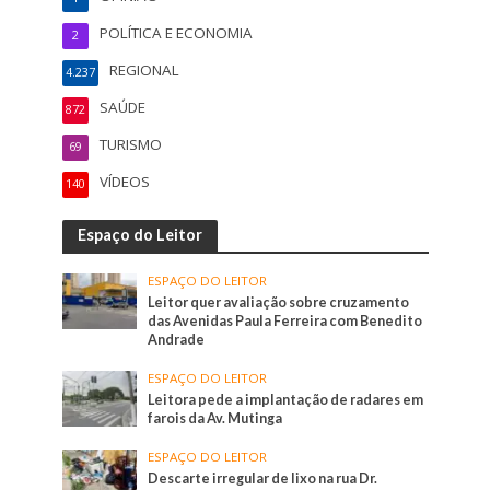
POLÍTICA E ECONOMIA
2
REGIONAL
4.237
SAÚDE
872
TURISMO
69
VÍDEOS
140
Espaço do Leitor
ESPAÇO DO LEITOR
Leitor quer avaliação sobre cruzamento
das Avenidas Paula Ferreira com Benedito
Andrade
ESPAÇO DO LEITOR
Leitora pede a implantação de radares em
farois da Av. Mutinga
ESPAÇO DO LEITOR
Descarte irregular de lixo na rua Dr.