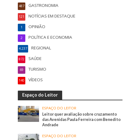
GASTRONOMIA
487
NOTÍCIAS EM DESTAQUE
121
OPINIÃO
1
POLÍTICA E ECONOMIA
2
REGIONAL
4.237
SAÚDE
872
TURISMO
69
VÍDEOS
140
Espaço do Leitor
ESPAÇO DO LEITOR
Leitor quer avaliação sobre cruzamento
das Avenidas Paula Ferreira com Benedito
Andrade
ESPAÇO DO LEITOR