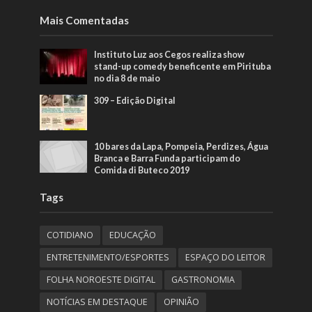
Mais Comentadas
Instituto Luz aos Cegos realiza show
stand-up comedy beneficente em Pirituba
no dia 8 de maio
309 – Edição Digital
10 bares da Lapa, Pompeia, Perdizes, Água
Branca e Barra Funda participam do
Comida di Buteco 2019
Tags
COTIDIANO
EDUCAÇÃO
ENTRETENIMENTO/ESPORTES
ESPAÇO DO LEITOR
FOLHA NOROESTE DIGITAL
GASTRONOMIA
NOTÍCIAS EM DESTAQUE
OPINIÃO