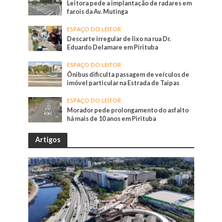
Leitora pede a implantação de radares em
farois da Av. Mutinga
ESPAÇO DO LEITOR
Descarte irregular de lixo na rua Dr.
Eduardo Delamare em Pirituba
ESPAÇO DO LEITOR
Ônibus dificulta passagem de veículos de
imóvel particular na Estrada de Taipas
ESPAÇO DO LEITOR
Morador pede prolongamento do asfalto
há mais de 10 anos em Pirituba
Artigos