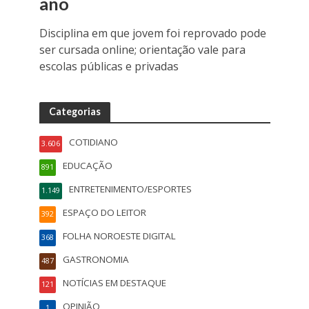
ano
Disciplina em que jovem foi reprovado pode
ser cursada online; orientação vale para
escolas públicas e privadas
Categorias
COTIDIANO
3.606
EDUCAÇÃO
891
ENTRETENIMENTO/ESPORTES
1.149
ESPAÇO DO LEITOR
392
FOLHA NOROESTE DIGITAL
368
GASTRONOMIA
487
NOTÍCIAS EM DESTAQUE
121
OPINIÃO
1