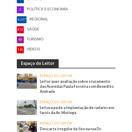
POLÍTICA E ECONOMIA
2
REGIONAL
4.237
SAÚDE
872
TURISMO
69
VÍDEOS
140
Espaço do Leitor
ESPAÇO DO LEITOR
Leitor quer avaliação sobre cruzamento
das Avenidas Paula Ferreira com Benedito
Andrade
ESPAÇO DO LEITOR
Leitora pede a implantação de radares em
farois da Av. Mutinga
ESPAÇO DO LEITOR
Descarte irregular de lixo na rua Dr.