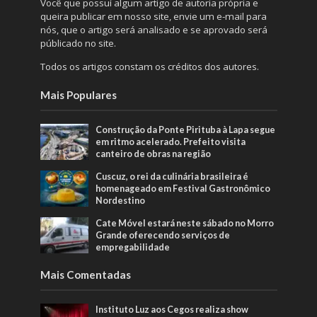
Você que possuí algum artigo de autoria própria e
queira publicar em nosso site, envie um e-mail para
nós, que o artigo será analisado e se aprovado será
públicado no site.
Todos os artigos constam os créditos dos autores.
Mais Populares
Construção da Ponte Pirituba à Lapa segue
em ritmo acelerado. Prefeito visita
canteiro de obras na região
Cuscuz, o rei da culinária brasileira é
homenageado em Festival Gastronômico
Nordestino
Cate Móvel estará neste sábado no Morro
Grande oferecendo serviços de
empregabilidade
Mais Comentadas
Instituto Luz aos Cegos realiza show