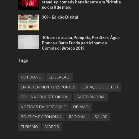
stand-up comedy beneficente em Pirituba
no dia 8 de maio
309 – Edição Digital
10 bares da Lapa, Pompeia, Perdizes, Água
Branca e Barra Funda participam do
Comida di Buteco 2019
Tags
COTIDIANO
EDUCAÇÃO
ENTRETENIMENTO/ESPORTES
ESPAÇO DO LEITOR
FOLHA NOROESTE DIGITAL
GASTRONOMIA
NOTÍCIAS EM DESTAQUE
OPINIÃO
POLÍTICA E ECONOMIA
REGIONAL
SAÚDE
TURISMO
VÍDEOS