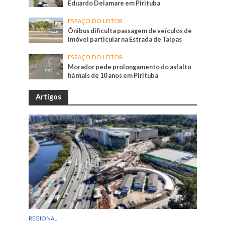
Eduardo Delamare em Pirituba
ESPAÇO DO LEITOR
Ônibus dificulta passagem de veículos de
imóvel particular na Estrada de Taipas
ESPAÇO DO LEITOR
Morador pede prolongamento do asfalto
há mais de 10 anos em Pirituba
Artigos
REGIONAL