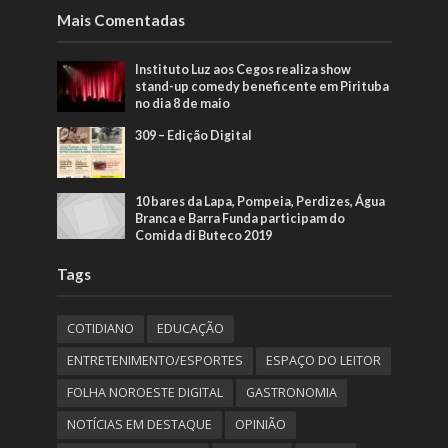
Mais Comentadas
Instituto Luz aos Cegos realiza show
stand-up comedy beneficente em Pirituba
no dia 8 de maio
309 – Edição Digital
10 bares da Lapa, Pompeia, Perdizes, Água
Branca e Barra Funda participam do
Comida di Buteco 2019
Tags
COTIDIANO
EDUCAÇÃO
ENTRETENIMENTO/ESPORTES
ESPAÇO DO LEITOR
FOLHA NOROESTE DIGITAL
GASTRONOMIA
NOTÍCIAS EM DESTAQUE
OPINIÃO