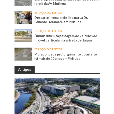
farois da Av. Mutinga
ESPAÇO DO LEITOR
Descarte irregular de lixo na rua Dr.
Eduardo Delamare em Pirituba
ESPAÇO DO LEITOR
Ônibus dificulta passagem de veículos de
imóvel particular na Estrada de Taipas
ESPAÇO DO LEITOR
Morador pede prolongamento do asfalto
há mais de 10 anos em Pirituba
Artigos