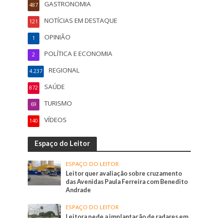
GASTRONOMIA
487
NOTÍCIAS EM DESTAQUE
121
OPINIÃO
1
POLÍTICA E ECONOMIA
2
REGIONAL
4.237
SAÚDE
872
TURISMO
69
VÍDEOS
140
Espaço do Leitor
ESPAÇO DO LEITOR
Leitor quer avaliação sobre cruzamento
das Avenidas Paula Ferreira com Benedito
Andrade
ESPAÇO DO LEITOR
Leitora pede a implantação de radares em