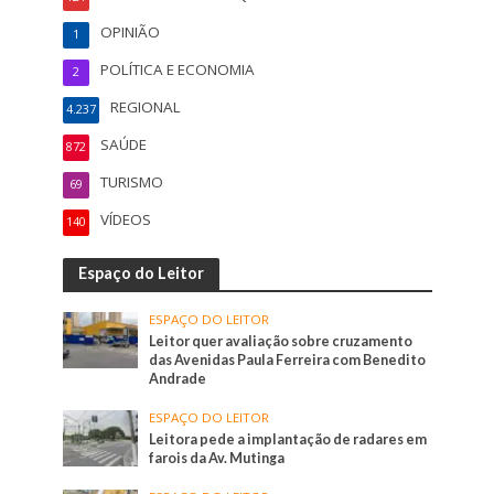
OPINIÃO
1
POLÍTICA E ECONOMIA
2
REGIONAL
4.237
SAÚDE
872
TURISMO
69
VÍDEOS
140
Espaço do Leitor
ESPAÇO DO LEITOR
Leitor quer avaliação sobre cruzamento
das Avenidas Paula Ferreira com Benedito
Andrade
ESPAÇO DO LEITOR
Leitora pede a implantação de radares em
farois da Av. Mutinga