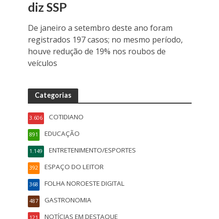
diz SSP
De janeiro a setembro deste ano foram
registrados 197 casos; no mesmo período,
houve redução de 19% nos roubos de
veículos
Categorias
COTIDIANO
3.606
EDUCAÇÃO
891
ENTRETENIMENTO/ESPORTES
1.149
ESPAÇO DO LEITOR
392
FOLHA NOROESTE DIGITAL
368
GASTRONOMIA
487
NOTÍCIAS EM DESTAQUE
121