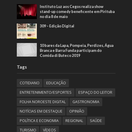
Instituto Luz aos Cegos realiza show
stand-up comedy beneficente em Pirituba
no dia 8 de maio
309 – Edição Digital
10 bares da Lapa, Pompeia, Perdizes, Água
Branca e Barra Funda participam do
Comida di Buteco 2019
Tags
COTIDIANO
EDUCAÇÃO
ENTRETENIMENTO/ESPORTES
ESPAÇO DO LEITOR
FOLHA NOROESTE DIGITAL
GASTRONOMIA
NOTÍCIAS EM DESTAQUE
OPINIÃO
POLÍTICA E ECONOMIA
REGIONAL
SAÚDE
TURISMO
VÍDEOS