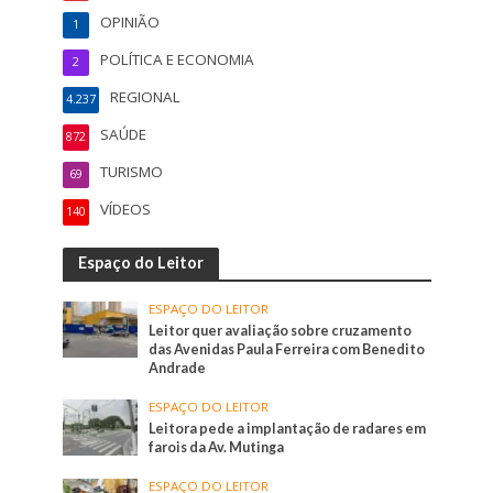
OPINIÃO
1
POLÍTICA E ECONOMIA
2
REGIONAL
4.237
SAÚDE
872
TURISMO
69
VÍDEOS
140
Espaço do Leitor
ESPAÇO DO LEITOR
Leitor quer avaliação sobre cruzamento
das Avenidas Paula Ferreira com Benedito
Andrade
ESPAÇO DO LEITOR
Leitora pede a implantação de radares em
farois da Av. Mutinga
ESPAÇO DO LEITOR