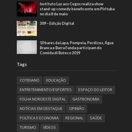
Instituto Luz aos Cegos realiza show
stand-up comedy beneficente em Pirituba
no dia 8 de maio
309 – Edição Digital
10 bares da Lapa, Pompeia, Perdizes, Água
Branca e Barra Funda participam do
Comida di Buteco 2019
Tags
COTIDIANO
EDUCAÇÃO
ENTRETENIMENTO/ESPORTES
ESPAÇO DO LEITOR
FOLHA NOROESTE DIGITAL
GASTRONOMIA
NOTÍCIAS EM DESTAQUE
OPINIÃO
POLÍTICA E ECONOMIA
REGIONAL
SAÚDE
TURISMO
VÍDEOS