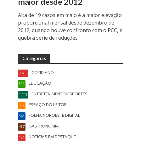
maior desde 2012
Alta de 19 casos em maio é a maior elevação
proporcional mensal desde dezembro de
2012, quando houve confronto com o PCC, e
quebra série de reduções
Categorias
COTIDIANO
3.606
EDUCAÇÃO
891
ENTRETENIMENTO/ESPORTES
1.149
ESPAÇO DO LEITOR
392
FOLHA NOROESTE DIGITAL
368
GASTRONOMIA
487
NOTÍCIAS EM DESTAQUE
121