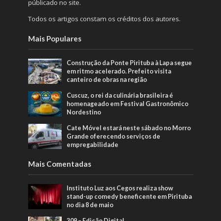
públicado no site.
Todos os artigos constam os créditos dos autores.
Mais Populares
Construção da Ponte Pirituba à Lapa segue
em ritmo acelerado. Prefeito visita
canteiro de obras na região
Cuscuz, o rei da culinária brasileira é
homenageado em Festival Gastronômico
Nordestino
Cate Móvel estará neste sábado no Morro
Grande oferecendo serviços de
empregabilidade
Mais Comentadas
Instituto Luz aos Cegos realiza show
stand-up comedy beneficente em Pirituba
no dia 8 de maio
309 – Edição Digital