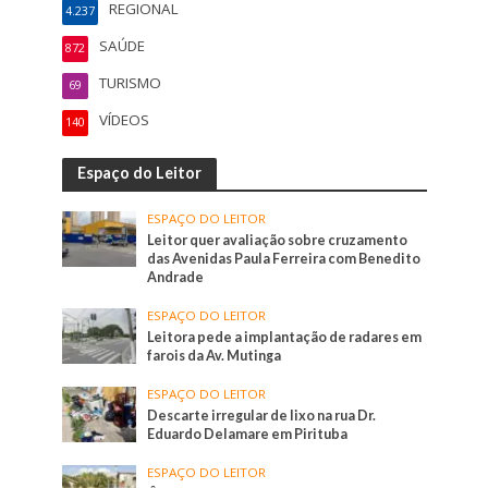
REGIONAL
4.237
SAÚDE
872
TURISMO
69
VÍDEOS
140
Espaço do Leitor
ESPAÇO DO LEITOR
Leitor quer avaliação sobre cruzamento
das Avenidas Paula Ferreira com Benedito
Andrade
ESPAÇO DO LEITOR
Leitora pede a implantação de radares em
farois da Av. Mutinga
ESPAÇO DO LEITOR
Descarte irregular de lixo na rua Dr.
Eduardo Delamare em Pirituba
ESPAÇO DO LEITOR