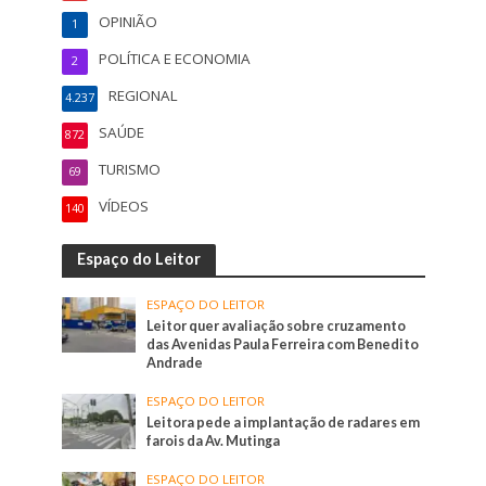
OPINIÃO
1
POLÍTICA E ECONOMIA
2
REGIONAL
4.237
SAÚDE
872
TURISMO
69
VÍDEOS
140
Espaço do Leitor
ESPAÇO DO LEITOR
Leitor quer avaliação sobre cruzamento
das Avenidas Paula Ferreira com Benedito
Andrade
ESPAÇO DO LEITOR
Leitora pede a implantação de radares em
farois da Av. Mutinga
ESPAÇO DO LEITOR