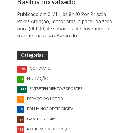
Bastos no sábado
Publicado em 01/11, às 8h40 Por Priscila
Perez Atenção, motoristas: a partir da zero
hora (00h00) de sábado, 2 de novembro, o
trânsito nas ruas Barão do...
Categorias
COTIDIANO
3.606
EDUCAÇÃO
891
ENTRETENIMENTO/ESPORTES
1.149
ESPAÇO DO LEITOR
392
FOLHA NOROESTE DIGITAL
368
GASTRONOMIA
487
NOTÍCIAS EM DESTAQUE
121