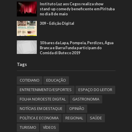
Instituto Luz aos Cegos realiza show
stand-up comedy beneficente em Pirituba
no dia 8 de maio
309 – Edição Digital
10 bares da Lapa, Pompeia, Perdizes, Água
Branca e Barra Funda participam do
Comida di Buteco 2019
Tags
COTIDIANO
EDUCAÇÃO
ENTRETENIMENTO/ESPORTES
ESPAÇO DO LEITOR
FOLHA NOROESTE DIGITAL
GASTRONOMIA
NOTÍCIAS EM DESTAQUE
OPINIÃO
POLÍTICA E ECONOMIA
REGIONAL
SAÚDE
TURISMO
VÍDEOS