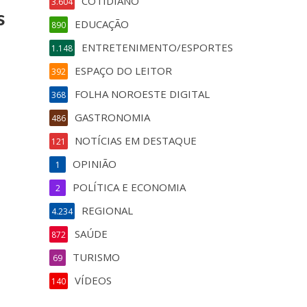
COTIDIANO
3.604
s
EDUCAÇÃO
890
ENTRETENIMENTO/ESPORTES
1.148
ESPAÇO DO LEITOR
392
FOLHA NOROESTE DIGITAL
368
GASTRONOMIA
486
NOTÍCIAS EM DESTAQUE
121
OPINIÃO
1
POLÍTICA E ECONOMIA
2
REGIONAL
4.234
SAÚDE
872
TURISMO
69
VÍDEOS
140