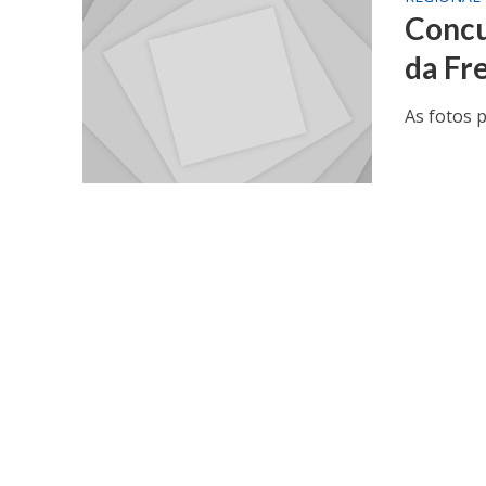
Concu
da Fr
As fotos 