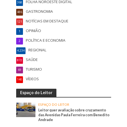
FOLHA NOROESTE DIGITAL
368
GASTRONOMIA
486
NOTÍCIAS EM DESTAQUE
121
OPINIÃO
1
POLÍTICA E ECONOMIA
2
REGIONAL
4.234
SAÚDE
872
TURISMO
69
VÍDEOS
140
Espaço do Leitor
ESPAÇO DO LEITOR
Leitor quer avaliação sobre cruzamento
das Avenidas Paula Ferreira com Benedito
Andrade