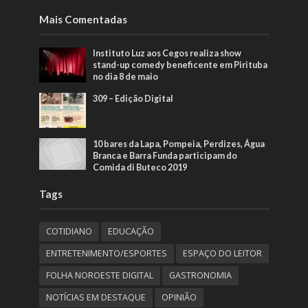
Mais Comentadas
Instituto Luz aos Cegos realiza show
stand-up comedy beneficente em Pirituba
no dia 8 de maio
309 – Edição Digital
10 bares da Lapa, Pompeia, Perdizes, Água
Branca e Barra Funda participam do
Comida di Buteco 2019
Tags
COTIDIANO
EDUCAÇÃO
ENTRETENIMENTO/ESPORTES
ESPAÇO DO LEITOR
FOLHA NOROESTE DIGITAL
GASTRONOMIA
NOTÍCIAS EM DESTAQUE
OPINIÃO