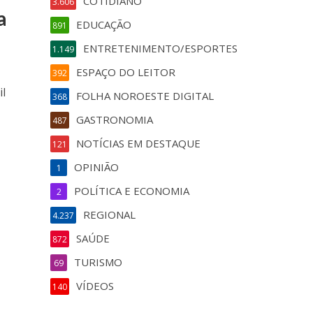
COTIDIANO
3.606
a
EDUCAÇÃO
891
ENTRETENIMENTO/ESPORTES
1.149
ESPAÇO DO LEITOR
392
il
FOLHA NOROESTE DIGITAL
368
GASTRONOMIA
487
NOTÍCIAS EM DESTAQUE
121
OPINIÃO
1
POLÍTICA E ECONOMIA
2
REGIONAL
4.237
SAÚDE
872
TURISMO
69
VÍDEOS
140