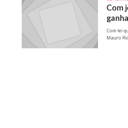
Com j
ganha
Com lei q
Mauro Rica