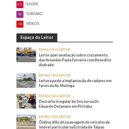
SAÚDE
872
TURISMO
69
VÍDEOS
140
Espaço do Leitor
ESPAÇO DO LEITOR
Leitor quer avaliação sobre cruzamento
das Avenidas Paula Ferreira com Benedito
Andrade
ESPAÇO DO LEITOR
Leitora pede a implantação de radares em
farois da Av. Mutinga
ESPAÇO DO LEITOR
Descarte irregular de lixo na rua Dr.
Eduardo Delamare em Pirituba
ESPAÇO DO LEITOR
Ônibus dificulta passagem de veículos de
imóvel particular na Estrada de Taipas