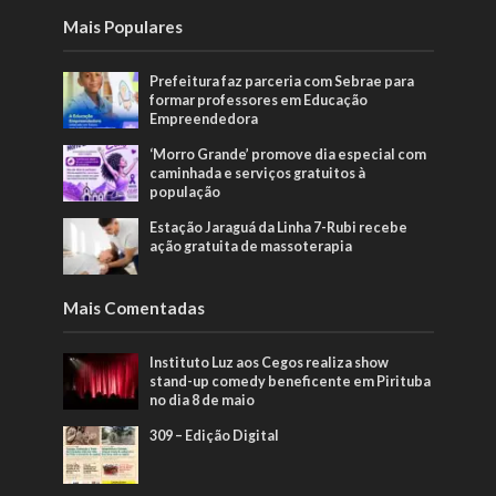
Mais Populares
Prefeitura faz parceria com Sebrae para
formar professores em Educação
Empreendedora
‘Morro Grande’ promove dia especial com
caminhada e serviços gratuitos à
população
Estação Jaraguá da Linha 7-Rubi recebe
ação gratuita de massoterapia
Mais Comentadas
Instituto Luz aos Cegos realiza show
stand-up comedy beneficente em Pirituba
no dia 8 de maio
309 – Edição Digital