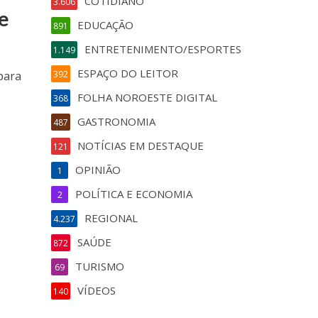
COTIDIANO
3.606
e
EDUCAÇÃO
891
ENTRETENIMENTO/ESPORTES
1.149
ESPAÇO DO LEITOR
 para
392
FOLHA NOROESTE DIGITAL
368
GASTRONOMIA
487
NOTÍCIAS EM DESTAQUE
121
OPINIÃO
1
POLÍTICA E ECONOMIA
2
REGIONAL
4.237
SAÚDE
872
TURISMO
69
VÍDEOS
140