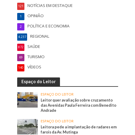
NOTÍCIAS EM DESTAQUE
121
OPINIÃO
1
POLÍTICA E ECONOMIA
2
REGIONAL
4.237
SAÚDE
872
TURISMO
69
VÍDEOS
140
Espaço do Leitor
ESPAÇO DO LEITOR
Leitor quer avaliação sobre cruzamento
das Avenidas Paula Ferreira com Benedito
Andrade
ESPAÇO DO LEITOR
Leitora pede a implantação de radares em
farois da Av. Mutinga