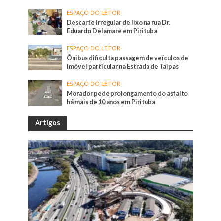
ESPAÇO DO LEITOR
Descarte irregular de lixo na rua Dr.
Eduardo Delamare em Pirituba
ESPAÇO DO LEITOR
Ônibus dificulta passagem de veículos de
imóvel particular na Estrada de Taipas
ESPAÇO DO LEITOR
Morador pede prolongamento do asfalto
há mais de 10 anos em Pirituba
Artigos