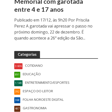
Memorial com garotada
entre 4 e 17 anos
Publicado em 17/12, às 9h20 Por Priscila
Perez A garotada vai apressar o passo no
próximo domingo, 22 de dezembro. É
quando acontece a 26ª edição da São...
Categorias
COTIDIANO
3.606
EDUCAÇÃO
891
ENTRETENIMENTO/ESPORTES
1.149
ESPAÇO DO LEITOR
392
FOLHA NOROESTE DIGITAL
368
GASTRONOMIA
487