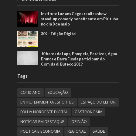
Instituto Luz aos Cegos realiza show
stand-up comedy beneficente em Pirituba
no dia 8 de maio
309 – Edição Digital
10 bares da Lapa, Pompeia, Perdizes, Água
Branca e Barra Funda participam do
Comida di Buteco 2019
Tags
COTIDIANO
EDUCAÇÃO
ENTRETENIMENTO/ESPORTES
ESPAÇO DO LEITOR
FOLHA NOROESTE DIGITAL
GASTRONOMIA
NOTÍCIAS EM DESTAQUE
OPINIÃO
POLÍTICA E ECONOMIA
REGIONAL
SAÚDE