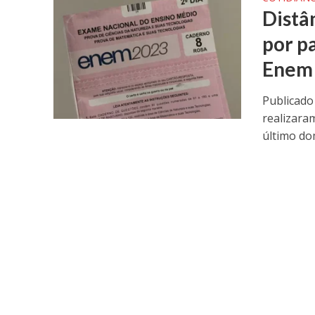
Distâ
por p
Enem
Publicado
realizara
último dom