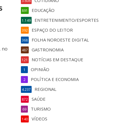
COTIDIANO
3.606
s
EDUCAÇÃO
891
ENTRETENIMENTO/ESPORTES
1.149
ESPAÇO DO LEITOR
392
FOLHA NOROESTE DIGITAL
368
, no
GASTRONOMIA
487
NOTÍCIAS EM DESTAQUE
121
OPINIÃO
1
POLÍTICA E ECONOMIA
2
REGIONAL
4.237
SAÚDE
872
TURISMO
69
VÍDEOS
140