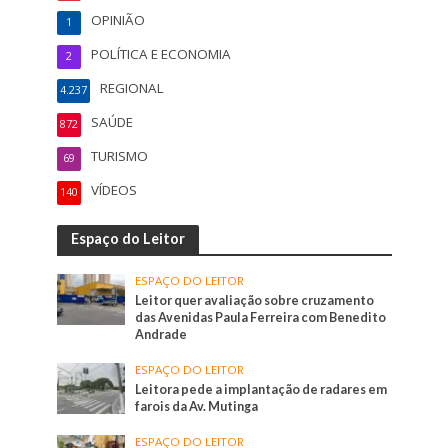
OPINIÃO
1
POLÍTICA E ECONOMIA
2
REGIONAL
4.237
SAÚDE
872
TURISMO
69
VÍDEOS
140
Espaço do Leitor
ESPAÇO DO LEITOR
Leitor quer avaliação sobre cruzamento
das Avenidas Paula Ferreira com Benedito
Andrade
ESPAÇO DO LEITOR
Leitora pede a implantação de radares em
farois da Av. Mutinga
ESPAÇO DO LEITOR