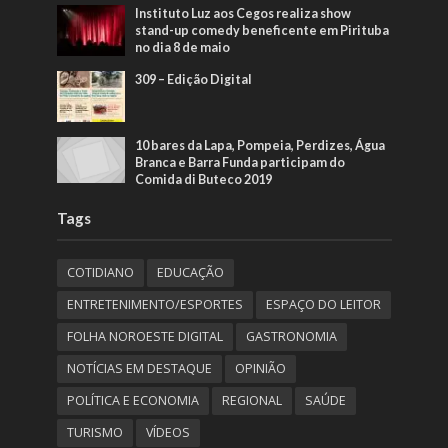
Instituto Luz aos Cegos realiza show
stand-up comedy beneficente em Pirituba
no dia 8 de maio
309 – Edição Digital
10 bares da Lapa, Pompeia, Perdizes, Água
Branca e Barra Funda participam do
Comida di Buteco 2019
Tags
COTIDIANO
EDUCAÇÃO
ENTRETENIMENTO/ESPORTES
ESPAÇO DO LEITOR
FOLHA NOROESTE DIGITAL
GASTRONOMIA
NOTÍCIAS EM DESTAQUE
OPINIÃO
POLÍTICA E ECONOMIA
REGIONAL
SAÚDE
TURISMO
VÍDEOS