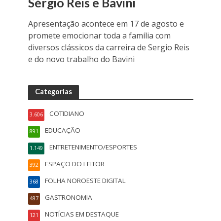
Sérgio Reis e Bavini
Apresentação acontece em 17 de agosto e
promete emocionar toda a família com
diversos clássicos da carreira de Sergio Reis
e do novo trabalho do Bavini
Categorias
COTIDIANO
3.606
EDUCAÇÃO
891
ENTRETENIMENTO/ESPORTES
1.149
ESPAÇO DO LEITOR
392
FOLHA NOROESTE DIGITAL
368
GASTRONOMIA
487
NOTÍCIAS EM DESTAQUE
121