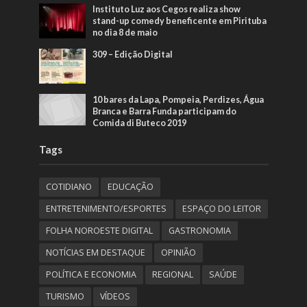
Instituto Luz aos Cegos realiza show
stand-up comedy beneficente em Pirituba
no dia 8 de maio
309 – Edição Digital
10 bares da Lapa, Pompeia, Perdizes, Água
Branca e Barra Funda participam do
Comida di Buteco 2019
Tags
COTIDIANO
EDUCAÇÃO
ENTRETENIMENTO/ESPORTES
ESPAÇO DO LEITOR
FOLHA NOROESTE DIGITAL
GASTRONOMIA
NOTÍCIAS EM DESTAQUE
OPINIÃO
POLÍTICA E ECONOMIA
REGIONAL
SAÚDE
TURISMO
VÍDEOS