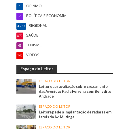
OPINIÃO
1
POLÍTICA E ECONOMIA
2
REGIONAL
4.237
SAÚDE
872
TURISMO
69
VÍDEOS
140
Espaço do Leitor
ESPAÇO DO LEITOR
Leitor quer avaliação sobre cruzamento
das Avenidas Paula Ferreira com Benedito
Andrade
ESPAÇO DO LEITOR
Leitora pede a implantação de radares em
farois da Av. Mutinga
ESPAÇO DO LEITOR