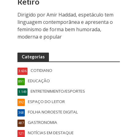
Retiro
Dirigido por Amir Haddad, espetáculo tem
linguagem contemporânea e apresenta o
feminismo de forma bem humorada,
moderna e popular
Categorias
COTIDIANO
3.606
EDUCAÇÃO
891
ENTRETENIMENTO/ESPORTES
1.149
ESPAÇO DO LEITOR
392
FOLHA NOROESTE DIGITAL
368
GASTRONOMIA
487
NOTÍCIAS EM DESTAQUE
121