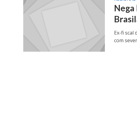
Nega 
Brasi
Ex-fi sca
com sever