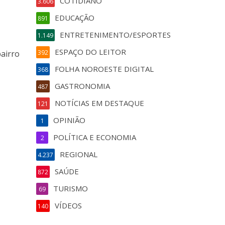
COTIDIANO
3.606
a
EDUCAÇÃO
891
ENTRETENIMENTO/ESPORTES
1.149
ESPAÇO DO LEITOR
bairro
392
FOLHA NOROESTE DIGITAL
368
GASTRONOMIA
487
NOTÍCIAS EM DESTAQUE
121
OPINIÃO
1
POLÍTICA E ECONOMIA
2
REGIONAL
4.237
SAÚDE
872
TURISMO
69
VÍDEOS
140