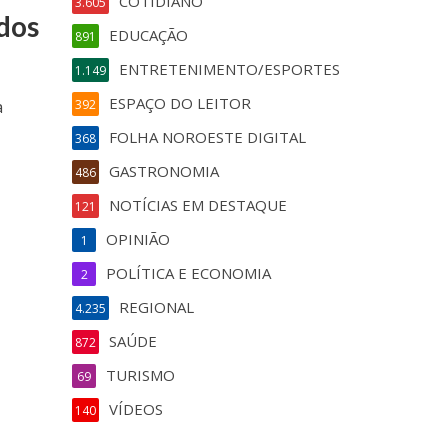
COTIDIANO
3.605
dos
EDUCAÇÃO
891
ENTRETENIMENTO/ESPORTES
1.149
ESPAÇO DO LEITOR
a
392
FOLHA NOROESTE DIGITAL
368
GASTRONOMIA
486
NOTÍCIAS EM DESTAQUE
121
OPINIÃO
1
POLÍTICA E ECONOMIA
2
REGIONAL
4.235
SAÚDE
872
TURISMO
69
VÍDEOS
140