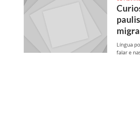
Curio
paulis
migra
Língua po
falar e n