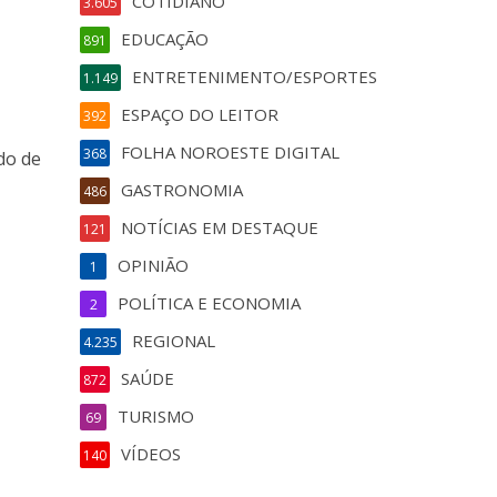
COTIDIANO
3.605
EDUCAÇÃO
891
ENTRETENIMENTO/ESPORTES
1.149
ESPAÇO DO LEITOR
392
FOLHA NOROESTE DIGITAL
368
do de
GASTRONOMIA
486
NOTÍCIAS EM DESTAQUE
121
OPINIÃO
1
POLÍTICA E ECONOMIA
2
REGIONAL
4.235
SAÚDE
872
TURISMO
69
VÍDEOS
140