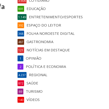
COTIDIANO
3.606
fa
EDUCAÇÃO
891
ENTRETENIMENTO/ESPORTES
1.149
ESPAÇO DO LEITOR
392
FOLHA NOROESTE DIGITAL
368
GASTRONOMIA
487
NOTÍCIAS EM DESTAQUE
121
OPINIÃO
1
POLÍTICA E ECONOMIA
2
REGIONAL
4.237
SAÚDE
872
TURISMO
69
VÍDEOS
140