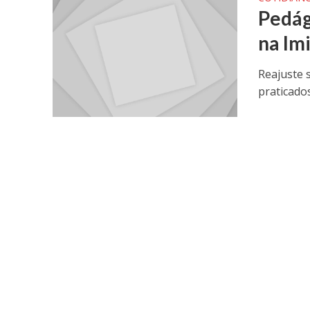
Pedág
na Im
Reajuste 
praticado