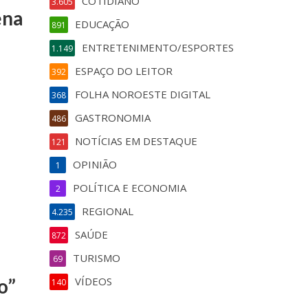
COTIDIANO
3.605
ena
EDUCAÇÃO
891
ENTRETENIMENTO/ESPORTES
1.149
ESPAÇO DO LEITOR
392
FOLHA NOROESTE DIGITAL
368
GASTRONOMIA
486
NOTÍCIAS EM DESTAQUE
121
OPINIÃO
1
POLÍTICA E ECONOMIA
2
REGIONAL
4.235
SAÚDE
872
TURISMO
69
o”
VÍDEOS
140