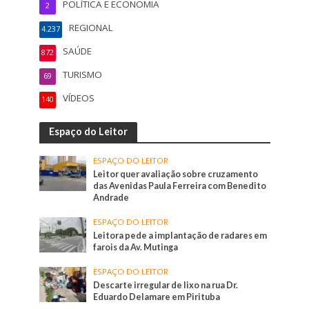
POLÍTICA E ECONOMIA
2
REGIONAL
4.237
SAÚDE
872
TURISMO
69
VÍDEOS
140
Espaço do Leitor
ESPAÇO DO LEITOR
Leitor quer avaliação sobre cruzamento
das Avenidas Paula Ferreira com Benedito
Andrade
ESPAÇO DO LEITOR
Leitora pede a implantação de radares em
farois da Av. Mutinga
ESPAÇO DO LEITOR
Descarte irregular de lixo na rua Dr.
Eduardo Delamare em Pirituba