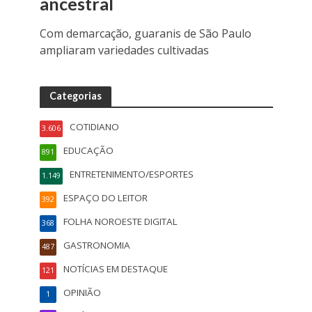
ancestral
Com demarcação, guaranis de São Paulo
ampliaram variedades cultivadas
Categorias
COTIDIANO
3.606
EDUCAÇÃO
891
ENTRETENIMENTO/ESPORTES
1.149
ESPAÇO DO LEITOR
392
FOLHA NOROESTE DIGITAL
368
GASTRONOMIA
487
NOTÍCIAS EM DESTAQUE
121
OPINIÃO
1