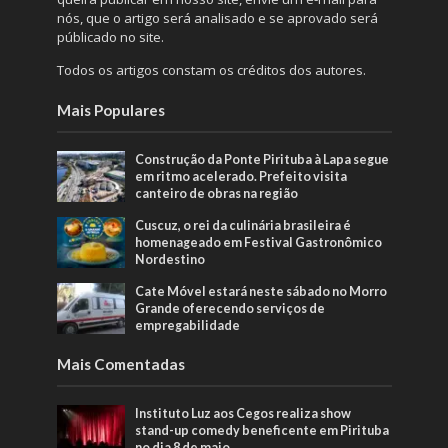
nós, que o artigo será analisado e se aprovado será
públicado no site.
Todos os artigos constam os créditos dos autores.
Mais Populares
Construção da Ponte Pirituba à Lapa segue
em ritmo acelerado. Prefeito visita
canteiro de obras na região
Cuscuz, o rei da culinária brasileira é
homenageado em Festival Gastronômico
Nordestino
Cate Móvel estará neste sábado no Morro
Grande oferecendo serviços de
empregabilidade
Mais Comentadas
Instituto Luz aos Cegos realiza show
stand-up comedy beneficente em Pirituba
no dia 8 de maio