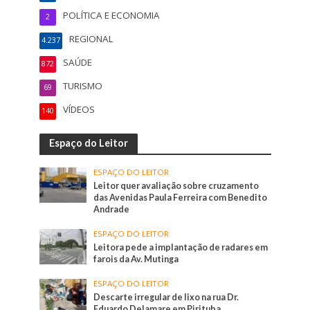
POLÍTICA E ECONOMIA
2
REGIONAL
4.237
SAÚDE
872
TURISMO
69
VÍDEOS
140
Espaço do Leitor
ESPAÇO DO LEITOR
Leitor quer avaliação sobre cruzamento
das Avenidas Paula Ferreira com Benedito
Andrade
ESPAÇO DO LEITOR
Leitora pede a implantação de radares em
farois da Av. Mutinga
ESPAÇO DO LEITOR
Descarte irregular de lixo na rua Dr.
Eduardo Delamare em Pirituba