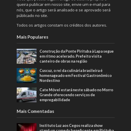
queira publicar em nosso site, envie um e-mail para
nós, que o artigo será analisado e se aprovado será
públicado no site.
Todos os artigos constam os créditos dos autores.
Mais Populares
Construção da Ponte Pirituba à Lapa segue
em ritmo acelerado. Prefeito visita
canteiro de obras na região
Cuscuz, o rei da culinária brasileira é
homenageado em Festival Gastronômico
Nordestino
Cate Móvel estará neste sábado no Morro
Grande oferecendo serviços de
empregabilidade
Mais Comentadas
Instituto Luz aos Cegos realiza show
stand-up comedy beneficente em Pirituba