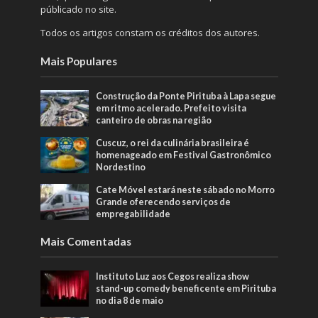
públicado no site.
Todos os artigos constam os créditos dos autores.
Mais Populares
Construção da Ponte Pirituba à Lapa segue
em ritmo acelerado. Prefeito visita
canteiro de obras na região
Cuscuz, o rei da culinária brasileira é
homenageado em Festival Gastronômico
Nordestino
Cate Móvel estará neste sábado no Morro
Grande oferecendo serviços de
empregabilidade
Mais Comentadas
Instituto Luz aos Cegos realiza show
stand-up comedy beneficente em Pirituba
no dia 8 de maio