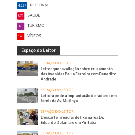
REGIONAL
4.237
SAÚDE
872
TURISMO
69
VÍDEOS
140
Espaço do Leitor
ESPAÇO DO LEITOR
Leitor quer avaliação sobre cruzamento
das Avenidas Paula Ferreira com Benedito
Andrade
ESPAÇO DO LEITOR
Leitora pede a implantação de radares em
farois da Av. Mutinga
ESPAÇO DO LEITOR
Descarte irregular de lixo na rua Dr.
Eduardo Delamare em Pirituba
ESPAÇO DO LEITOR