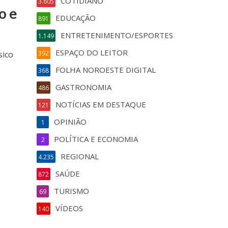
COTIDIANO
3.605
o e
EDUCAÇÃO
891
ENTRETENIMENTO/ESPORTES
1.149
ESPAÇO DO LEITOR
sico
392
FOLHA NOROESTE DIGITAL
368
GASTRONOMIA
486
NOTÍCIAS EM DESTAQUE
121
OPINIÃO
1
POLÍTICA E ECONOMIA
2
REGIONAL
4.235
SAÚDE
872
TURISMO
69
VÍDEOS
140