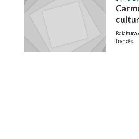
Carme
cultu
Releitura
francês