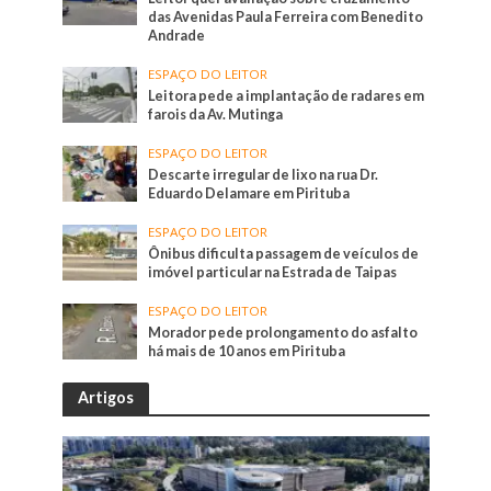
das Avenidas Paula Ferreira com Benedito
Andrade
ESPAÇO DO LEITOR
Leitora pede a implantação de radares em
farois da Av. Mutinga
ESPAÇO DO LEITOR
Descarte irregular de lixo na rua Dr.
Eduardo Delamare em Pirituba
ESPAÇO DO LEITOR
Ônibus dificulta passagem de veículos de
imóvel particular na Estrada de Taipas
ESPAÇO DO LEITOR
Morador pede prolongamento do asfalto
há mais de 10 anos em Pirituba
Artigos