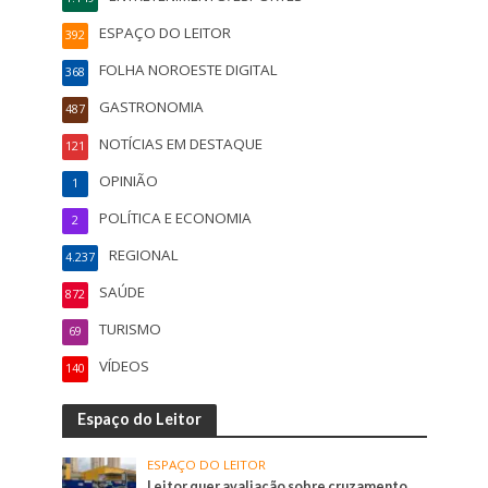
ESPAÇO DO LEITOR
392
FOLHA NOROESTE DIGITAL
368
GASTRONOMIA
487
NOTÍCIAS EM DESTAQUE
121
OPINIÃO
1
POLÍTICA E ECONOMIA
2
REGIONAL
4.237
SAÚDE
872
TURISMO
69
VÍDEOS
140
Espaço do Leitor
ESPAÇO DO LEITOR
Leitor quer avaliação sobre cruzamento