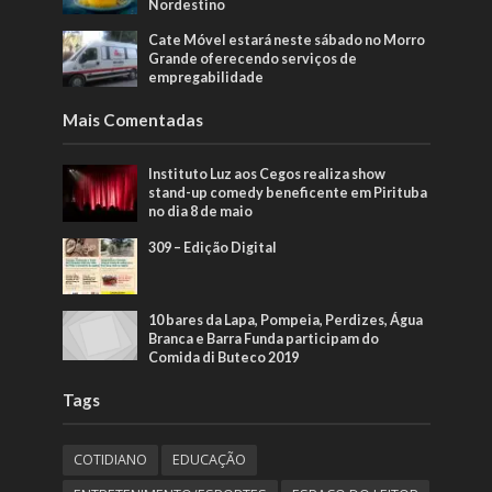
Nordestino
Cate Móvel estará neste sábado no Morro
Grande oferecendo serviços de
empregabilidade
Mais Comentadas
Instituto Luz aos Cegos realiza show
stand-up comedy beneficente em Pirituba
no dia 8 de maio
309 – Edição Digital
10 bares da Lapa, Pompeia, Perdizes, Água
Branca e Barra Funda participam do
Comida di Buteco 2019
Tags
COTIDIANO
EDUCAÇÃO