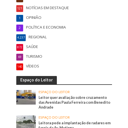
NOTÍCIAS EM DESTAQUE
121
OPINIÃO
1
POLÍTICA E ECONOMIA
2
REGIONAL
4.237
SAÚDE
872
TURISMO
69
VÍDEOS
140
Espaço do Leitor
ESPAÇO DO LEITOR
Leitor quer avaliação sobre cruzamento
das Avenidas Paula Ferreira com Benedito
Andrade
ESPAÇO DO LEITOR
Leitora pede a implantação de radares em
farois da Av. Mutinga