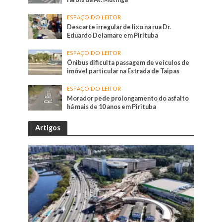
ESPAÇO DO LEITOR
Descarte irregular de lixo na rua Dr.
Eduardo Delamare em Pirituba
ESPAÇO DO LEITOR
Ônibus dificulta passagem de veículos de
imóvel particular na Estrada de Taipas
ESPAÇO DO LEITOR
Morador pede prolongamento do asfalto
há mais de 10 anos em Pirituba
Artigos