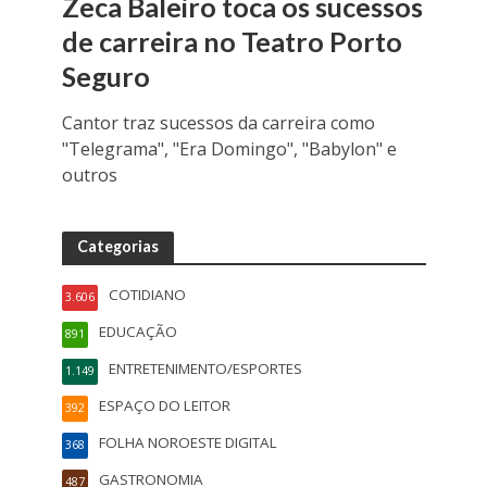
Zeca Baleiro toca os sucessos
de carreira no Teatro Porto
Seguro
Cantor traz sucessos da carreira como
"Telegrama", "Era Domingo", "Babylon" e
outros
Categorias
COTIDIANO
3.606
EDUCAÇÃO
891
ENTRETENIMENTO/ESPORTES
1.149
ESPAÇO DO LEITOR
392
FOLHA NOROESTE DIGITAL
368
GASTRONOMIA
487