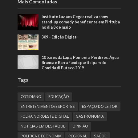
Mais Comentadas
Instituto Luz aos Cegos realiza show
stand-up comedy beneficente em Pirituba
no dia 8 de maio
309 – Edição Digital
10 bares da Lapa, Pompeia, Perdizes, Água
Branca e Barra Funda participam do
Comida di Buteco 2019
Tags
COTIDIANO
EDUCAÇÃO
ENTRETENIMENTO/ESPORTES
ESPAÇO DO LEITOR
FOLHA NOROESTE DIGITAL
GASTRONOMIA
NOTÍCIAS EM DESTAQUE
OPINIÃO
POLÍTICA E ECONOMIA
REGIONAL
SAÚDE