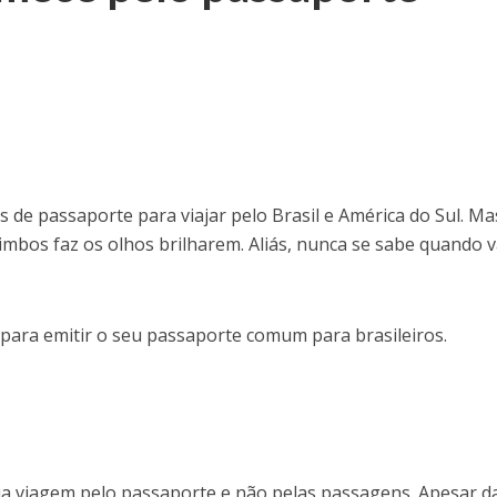
de passaporte para viajar pelo Brasil e América do Sul. Ma
rimbos faz os olhos brilharem. Aliás, nunca se sabe quando
 para emitir o seu passaporte comum para brasileiros.
a viagem pelo passaporte e não pelas passagens. Apesar d