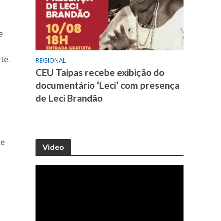
e
te.
REGIONAL
CEU Taipas recebe exibição do
documentário ‘Leci’ com presença
de Leci Brandão
ue
Video