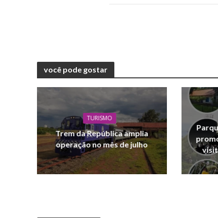
você pode gostar
TURISMO
Parqu
Trem da República amplia
promo
operação no mês de julho
visi