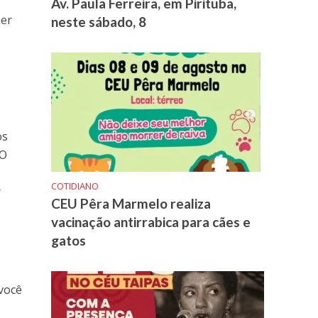
Av. Paula Ferreira, em Pirituba,
her
neste sábado, 8
os
 O
COTIDIANO
r
CEU Pêra Marmelo realiza
vacinação antirrabica para cães e
gatos
 você