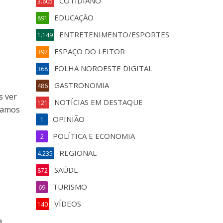
COTIDIANO
3.605
EDUCAÇÃO
891
ENTRETENIMENTO/ESPORTES
1.149
ESPAÇO DO LEITOR
392
FOLHA NOROESTE DIGITAL
368
GASTRONOMIA
486
s ver
NOTÍCIAS EM DESTAQUE
121
 vamos
OPINIÃO
1
POLÍTICA E ECONOMIA
2
REGIONAL
4.235
SAÚDE
872
TURISMO
69
VÍDEOS
140
a