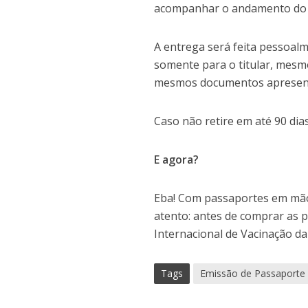
acompanhar o andamento do p
A entrega será feita pessoalm
somente para o titular, mesmo
mesmos documentos apresentad
Caso não retire em até 90 dia
E agora?
Eba! Com passaportes em mãos
atento: antes de comprar as p
Internacional de Vacinação da
Tags
Emissão de Passaporte