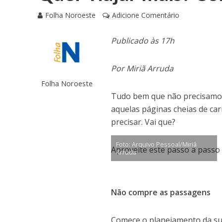
Folha Noroeste
Adicione Comentário
Publicado às 17h
Por Miriã Arruda
Folha Noroeste
Tudo bem que não precisamos 
aquelas páginas cheias de ca
precisar. Vai que?
Foto: Arquivo Pessoal/Miriã
Aproveite este passo a passo
Arruda
Não compre as passagens
Comece o planejamento da su