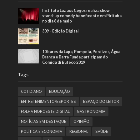
Instituto Luz aos Cegos realiza show
stand-up comedy beneficente em Pirituba
no dia 8 de maio
309 – Edição Digital
10 bares da Lapa, Pompeia, Perdizes, Água
Branca e Barra Funda participam do
Comida di Buteco 2019
Tags
COTIDIANO
EDUCAÇÃO
ENTRETENIMENTO/ESPORTES
ESPAÇO DO LEITOR
FOLHA NOROESTE DIGITAL
GASTRONOMIA
NOTÍCIAS EM DESTAQUE
OPINIÃO
POLÍTICA E ECONOMIA
REGIONAL
SAÚDE