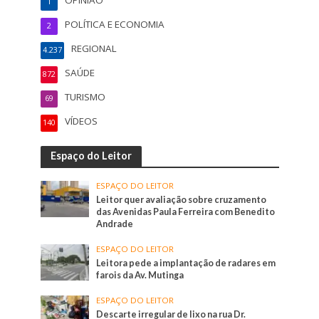
OPINIÃO
1
POLÍTICA E ECONOMIA
2
REGIONAL
4.237
SAÚDE
872
TURISMO
69
VÍDEOS
140
Espaço do Leitor
ESPAÇO DO LEITOR
Leitor quer avaliação sobre cruzamento
das Avenidas Paula Ferreira com Benedito
Andrade
ESPAÇO DO LEITOR
Leitora pede a implantação de radares em
farois da Av. Mutinga
ESPAÇO DO LEITOR
Descarte irregular de lixo na rua Dr.