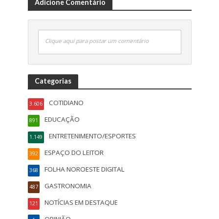
Adicione Comentário
Clique aqui para postar um comentário
Categorias
COTIDIANO
3.606
EDUCAÇÃO
891
ENTRETENIMENTO/ESPORTES
1.149
ESPAÇO DO LEITOR
392
FOLHA NOROESTE DIGITAL
368
GASTRONOMIA
487
NOTÍCIAS EM DESTAQUE
121